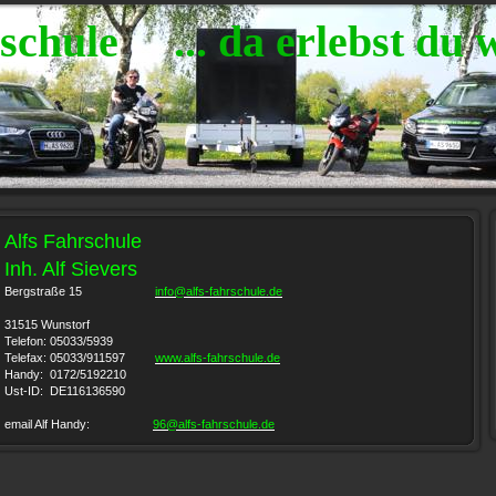
schule ... da erlebst du 
Alfs Fahrschule
Inh. Alf Sievers
Bergstraße 15
info@alfs-fahrschule.de
31515 Wunstorf
Telefon: 05033/5939
Telefax: 05033/911597
www.alfs-fahrschule.de
Handy: 0172/5192210
Ust-ID: DE116136590
email Alf Handy:
96@alfs-fahrschule.de