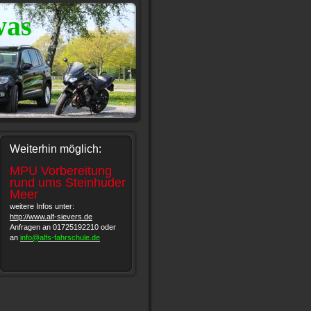
was
Weiterhin möglich:
MPU Vorbereitung
rund ums Steinhuder
Meer
weitere Infos unter:
http://www.alf-sievers.de
Anfragen an 01725192210 oder
an
info@alfs-fahrschule.de